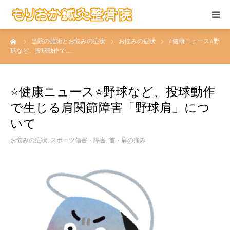
ーム
当院の施術とお悩みの症状
お悩みの症状
⭐️健康ニュース⭐️野
当院の施術
球など、投球動作で…
お悩みの症状
⭐️健康ニュース⭐️野球など、投球動作
患者さんの声
で生じる肩関節障害「野球肩」につ
いて
当院について
お悩みの症状
,
スポーツ傷害・障害
,
首・肩の痛み
求人情報
アクセス