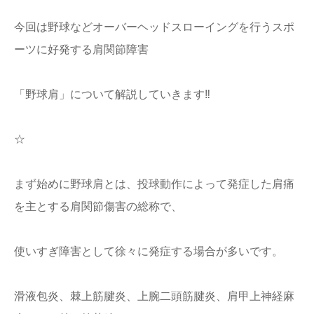
今回は野球などオーバーヘッドスローイングを行うスポ
ーツに好発する肩関節障害
「野球肩」について解説していきます‼️
☆
まず始めに野球肩とは、投球動作によって発症した肩痛
を主とする肩関節傷害の総称で、
使いすぎ障害として徐々に発症する場合が多いです。
滑液包炎、棘上筋腱炎、上腕二頭筋腱炎、肩甲上神経麻