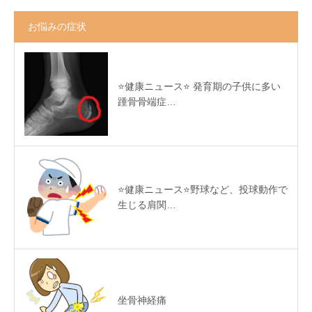
お悩みの症状
⭐️健康ニュース⭐️ 発育期の子供に多い
踵骨骨端症…
⭐️健康ニュース⭐️野球など、投球動作で
生じる肩関…
坐骨神経痛