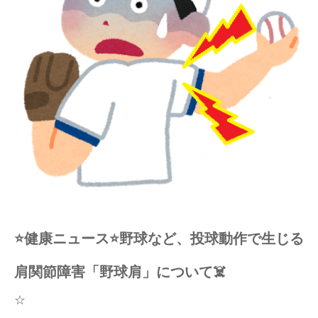
⭐️健康ニュース⭐️
野球など、投球動作で生じる
肩関節障害「野球肩」について☠️
☆