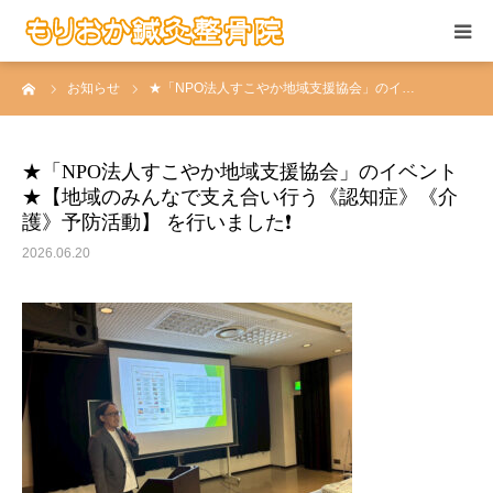
ーム
お知らせ
★「NPO法人すこやか地域支援協会」のイ…
当院の施術
お悩みの症状
★「NPO法人すこやか地域支援協会」のイベント
★【地域のみんなで支え合い行う《認知症》《介
患者さんの声
護》予防活動】 を行いました❗️
2026.06.20
当院について
求人情報
アクセス