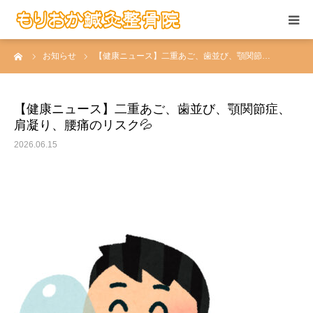
ーム
お知らせ
【健康ニュース】二重あご、歯並び、顎関節…
当院の施術
お悩みの症状
【健康ニュース】二重あご、歯並び、顎関節症、
肩凝り、腰痛のリスク💦
患者さんの声
2026.06.15
当院について
求人情報
アクセス