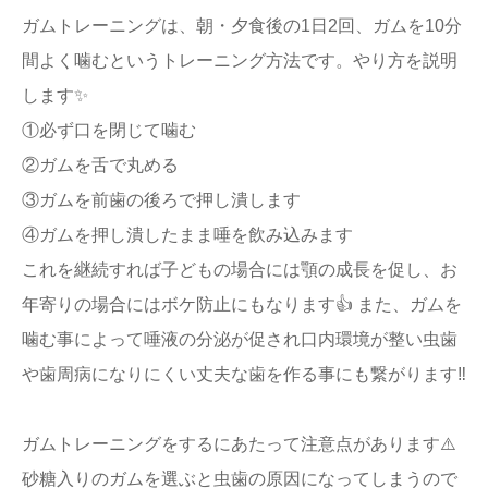
ガムトレーニングは、朝・夕食後の1日2回、ガムを10分
間よく噛むというトレーニング方法です。やり方を説明
します✨
①必ず口を閉じて噛む
②ガムを舌で丸める
③ガムを前歯の後ろで押し潰します
④ガムを押し潰したまま唾を飲み込みます
これを継続すれば子どもの場合には顎の成長を促し、お
年寄りの場合にはボケ防止にもなります👍 また、ガムを
噛む事によって唾液の分泌が促され口内環境が整い虫歯
や歯周病になりにくい丈夫な歯を作る事にも繋がります‼️
ガムトレーニングをするにあたって注意点があります⚠️
砂糖入りのガムを選ぶと虫歯の原因になってしまうので