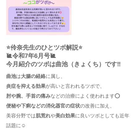
⭐️伶奈先生のひとツボ解説⭐️
🐌令和7年6月号🐌
今月紹介のツボは曲池（きょくち）です‼️
曲池
は
大腸の経絡
に属し、
炎症を抑える効果
が高いと言われるツボで、
肘や腕、手首の痛み
などの治療によく使われます⭕️
便秘や下痢などの消化器官の症状
の改善に加え、
美容分野では
肌荒れ
や
美白効果
に良いツボとしても近年
話題に☺️