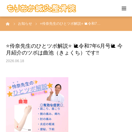
ーム
お知らせ
⭐️伶奈先生のひとツボ解説⭐️ 🐌令和7…
当院の施術
お悩みの症状
⭐️伶奈先生のひとツボ解説⭐️ 🐌令和7年6月号🐌 今
月紹介のツボは曲池（きょくち）です‼️
患者さんの声
2026.06.18
当院について
求人情報
アクセス