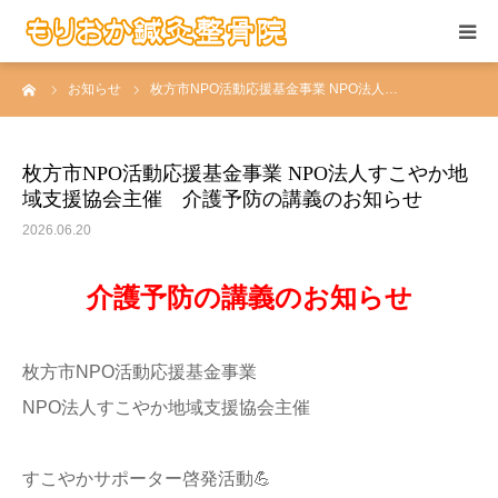
ーム
お知らせ
枚方市NPO活動応援基金事業 NPO法人…
当院の施術
お悩みの症状
枚方市NPO活動応援基金事業 NPO法人すこやか地
域支援協会主催 介護予防の講義のお知らせ
患者さんの声
2026.06.20
当院について
介護予防の講義のお知らせ
求人情報
枚方市NPO活動応援基金事業
NPO法人すこやか地域支援協会主催
アクセス
すこやかサポーター啓発活動💪