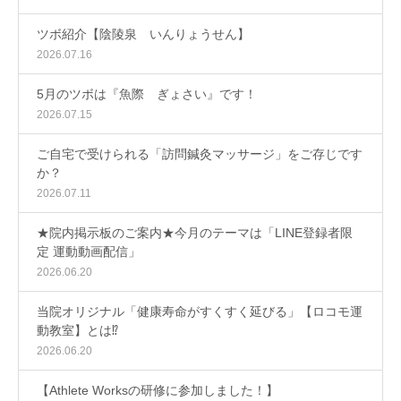
ツボ紹介【陰陵泉 いんりょうせん】
2026.07.16
5月のツボは『魚際 ぎょさい』です！
2026.07.15
ご自宅で受けられる「訪問鍼灸マッサージ」をご存じです
か？
2026.07.11
★院内掲示板のご案内★今月のテーマは「LINE登録者限
定 運動動画配信」
2026.06.20
当院オリジナル「健康寿命がすくすく延びる」【ロコモ運
動教室】とは⁉
2026.06.20
【Athlete Worksの研修に参加しました！】