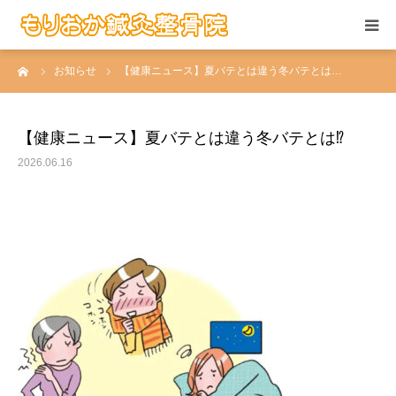
ーム
お知らせ
【健康ニュース】夏バテとは違う冬バテとは…
当院の施術
お悩みの症状
【健康ニュース】夏バテとは違う冬バテとは⁉️
2026.06.16
患者さんの声
当院について
求人情報
アクセス