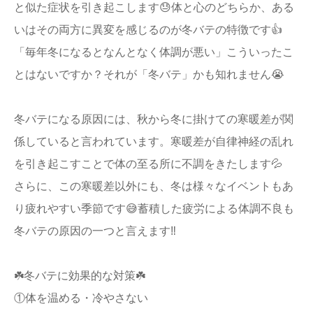
と似た症状を引き起こします😓体と心のどちらか、ある
いはその両方に異変を感じるのが冬バテの特徴です👍
「毎年冬になるとなんとなく体調が悪い」こういったこ
とはないですか？それが「冬バテ」かも知れません😭
冬バテになる原因には、秋から冬に掛けての寒暖差が関
係していると言われています。寒暖差が自律神経の乱れ
を引き起こすことで体の至る所に不調をきたします💦
さらに、この寒暖差以外にも、冬は様々なイベントもあ
り疲れやすい季節です😅蓄積した疲労による体調不良も
冬バテの原因の一つと言えます‼️
☘️冬バテに効果的な対策☘️
①体を温める・冷やさない