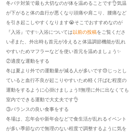
冬バテ対策で最も大切なのが体を温めることです👌気温
が下がると体の血行が悪くなり頭痛や肩こり、腰痛など
を引き起こしやすくなります😭そこでおすすめなのが
『入浴』です✨入浴については
以前の投稿
をご覧くださ
い✌️また、外出時も首元が冷えると体温調節機能が乱れ
やすいためマフラーなどを使い首元を温めましょう✨
②適度な運動をする
冬は夏より外での運動量が減る人が多いです😓じっとし
ていると血行不良が起こりやすいため軽く汗ばむ程度の
運動をするように心掛けましょう‼️無理に外に出なくても
室内でできる運動で大丈夫です👌
③バランスの良い食事をする
冬場は、忘年会や新年会などで食生活が乱れるイベント
が多い季節なので無理のない程度で調整するように気を