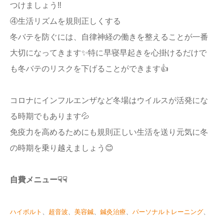
つけましょう‼️
④生活リズムを規則正しくする
冬バテを防ぐには、自律神経の働きを整えることが一番
大切になってきます✨特に早寝早起きを心掛けるだけで
も冬バテのリスクを下げることができます👍
コロナにインフルエンザなど冬場はウイルスが活発にな
る時期でもあります💦
免疫力を高めるためにも規則正しい生活を送り元気に冬
の時期を乗り越えましょう😊
自費メニュー☟☟
ハイボルト
、
超音波
、
美容鍼
、
鍼灸治療
、
パーソナルトレーニング
、