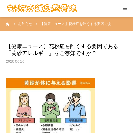
ーム
お知らせ
【健康ニュース】花粉症を酷くする要因であ…
当院の施術
お悩みの症状
【健康ニュース】花粉症を酷くする要因である
「黄砂アレルギー」をご存知ですか？
患者さんの声
2026.06.16
当院について
求人情報
アクセス