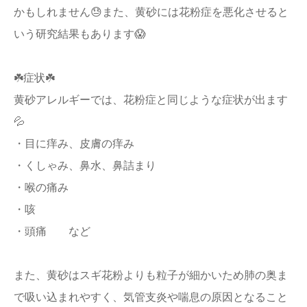
かもしれません😓また、黄砂には花粉症を悪化させると
いう研究結果もあります😱
☘️症状☘️
黄砂アレルギーでは、花粉症と同じような症状が出ます
💦
・目に痒み、皮膚の痒み
・くしゃみ、鼻水、鼻詰まり
・喉の痛み
・咳
・頭痛 など
また、黄砂はスギ花粉よりも粒子が細かいため肺の奥ま
で吸い込まれやすく、気管支炎や喘息の原因となること