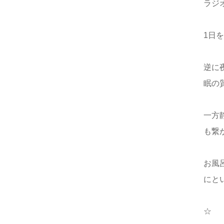
ラジ
1日
逆に
眠の
一方
も繋
お風
にと
☆