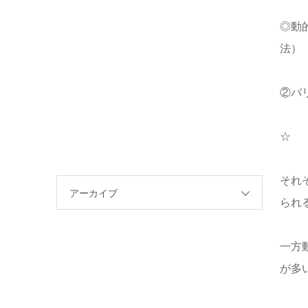
◎動
法）
②バ
☆
それ
アーカイブ
られ
一方
が多