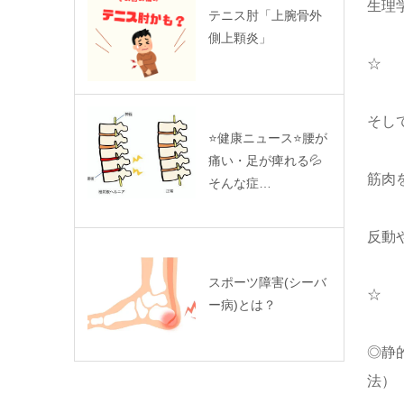
生理
テニス肘「上腕骨外
側上顆炎」
☆
そし
⭐️健康ニュース⭐️腰が
痛い・足が痺れる💦
筋肉
そんな症…
反動
スポーツ障害(シーバ
☆
ー病)とは？
◎静
法）