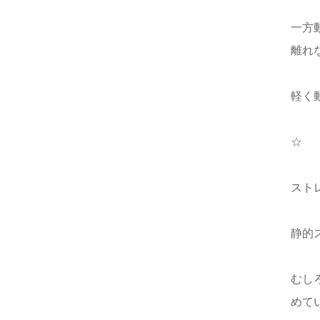
一方
離れ
軽く
☆
スト
静的
むし
めて