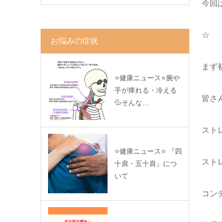
今回
☆
お悩みの症状
まず
⭐️健康ニュース⭐️腕や
手が痺れる・冷える
皆さ
💦そんな…
スト
⭐️健康ニュース⭐️ 『四
スト
十肩・五十肩』につ
いて
コン