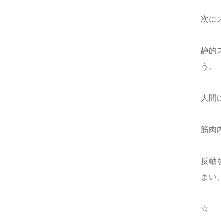
次に
静的
う。
人間
筋肉
反動
まい
☆