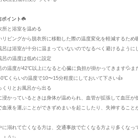
防ポイント☘️
衣所と浴室を温める
いリビングから脱衣所に移動した際の温度変化を軽減するため
風呂は浴室が十分に温まっていないのでなるべく避けるようにし
風呂の温度は低めに設定
呂の温度が42℃以上になると心臓に負担が掛かってきます💦ま
〜40℃くらいの温度で10〜15分程度にしておいて下さい👍
っくりとお風呂から出る
に浸かっているときは身体が温められ、血管が拡張して血圧が
で血液を運ぶことができずめまいを起こしたり、失神することが
中に溺れて亡くなる方は、交通事故で亡くなる方より多くなって
しょう✨