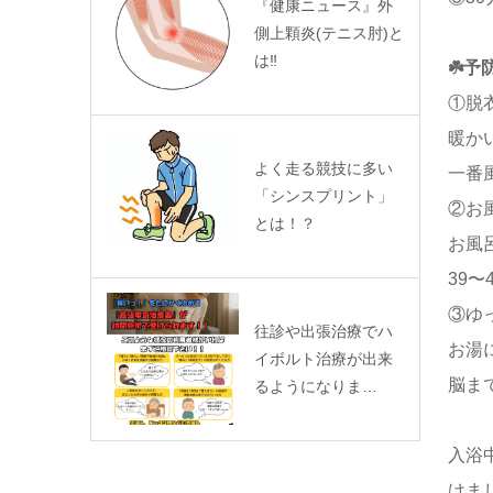
『健康ニュース』外
側上顆炎(テニス肘)と
は‼️
☘️予
①脱
暖か
よく走る競技に多い
一番
「シンスプリント」
②お
とは！？
お風
39
③ゆ
往診や出張治療でハ
お湯
イボルト治療が出来
脳ま
るようになりま…
入浴
けま