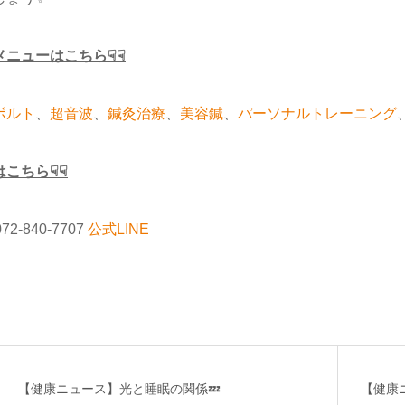
メニューはこちら☟☟
ボルト
、
超音波
、
鍼灸治療
、
美容鍼
、
パーソナルトレーニング
はこちら☟☟
072-840-7707
公式LINE
【健康ニュース】光と睡眠の関係💤
【健康