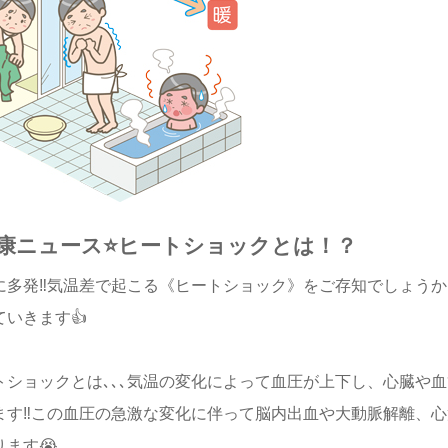
健康ニュース⭐️ヒートショック
とは！？
に多発‼️気温差で起こる《ヒートショック》をご存知でしょう
ていきます👍
トショックとは､､､気温の変化によって血圧が上下し、心臓や
ます‼️この血圧の急激な変化に伴って脳内出血や大動脈解離、
ります😭