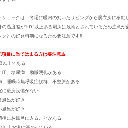
トショックは、冬場に暖房の効いたリビングから脱衣所に移動し
外の温度差が10℃以上ある場所は危険とされているため注意が必
ック》の好発時期になるため要注意です‼️
下記項目に当てはまる方は要注意⚠️
5歳以上である
血圧、糖尿病、動脈硬化がある
満、睡眠時無呼吸症候群、不整脈がある
室に暖房設備がない
番風呂が好き
い風呂が好き
酒後にお風呂に入ることがある
0分以上お湯に浸かっている