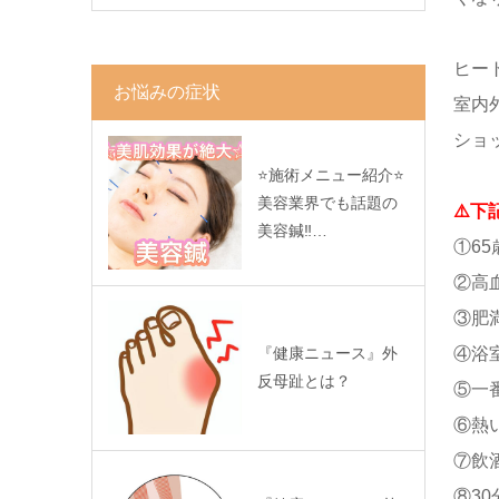
ヒー
お悩みの症状
室内
ショ
⭐️施術メニュー紹介⭐️
美容業界でも話題の
⚠️
美容鍼‼…
①6
②高
③肥
④浴
『健康ニュース』外
反母趾とは？
⑤一
⑥熱
⑦飲
⑧3